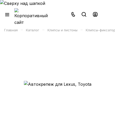
–
–
–
Главная
Каталог
Клипсы и пистоны
Клипсы-фиксатор