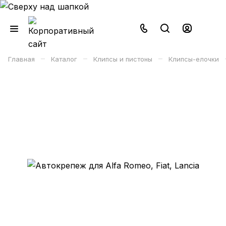
–
–
–
Главная
Каталог
Клипсы и пистоны
Клипсы-елочки