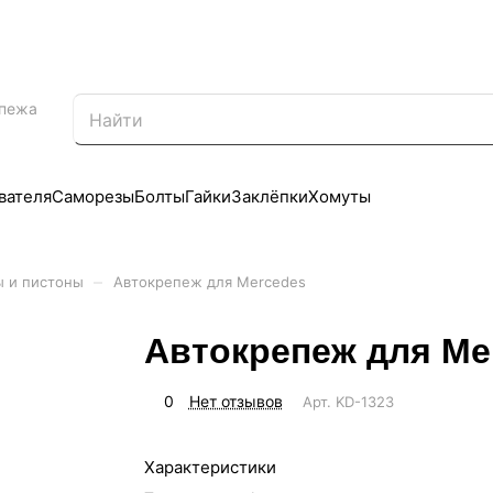
епежа
вателя
Саморезы
Болты
Гайки
Заклёпки
Хомуты
–
ы и пистоны
Автокрепеж для Mercedes
Автокрепеж для Me
0
Нет отзывов
Арт.
KD-1323
Характеристики