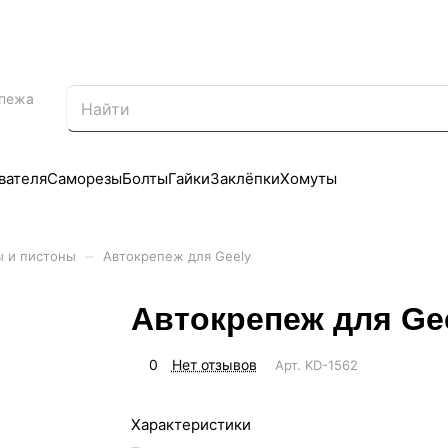
епежа
вателя
Саморезы
Болты
Гайки
Заклёпки
Хомуты
–
ы и пистоны
Автокрепеж для Geely
Автокрепеж для Ge
0
Нет отзывов
Арт.
KD-1562
Характеристики