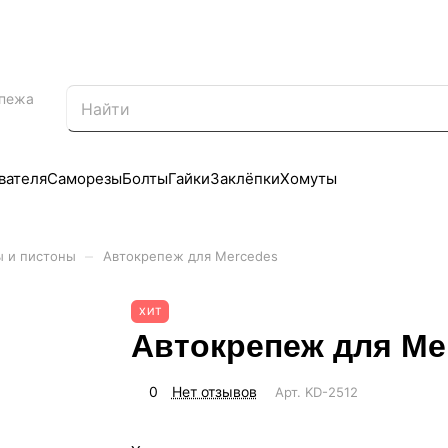
епежа
вателя
Саморезы
Болты
Гайки
Заклёпки
Хомуты
–
ы и пистоны
Автокрепеж для Mercedes
ХИТ
Автокрепеж для Me
0
Нет отзывов
Арт.
KD-2512