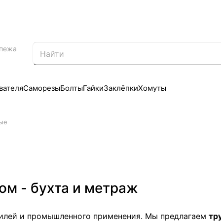
епежа
вателя
Саморезы
Болты
Гайки
Заклёпки
Хомуты
ые
ом - бухта и метраж
илей и промышленного применения. Мы предлагаем
тр