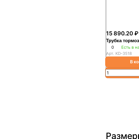
15 890.20 ₽
Трубка тормо
0
Есть в н
Арт.
KD-3518
В к
Размер