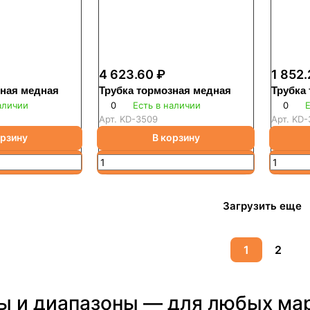
4 623.60 ₽
1 852.
зная медная
Трубка тормозная медная
Трубка
аличии
0
Есть в наличии
0
Е
Арт.
KD-3509
Арт.
KD-
орзину
В корзину
Загрузить еще
1
2
ы и диапазоны — для любых ма