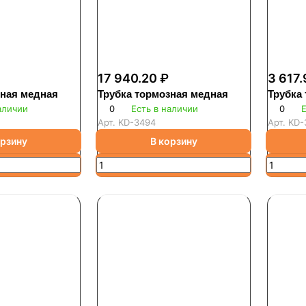
17 940.20 ₽
3 617.
зная медная
Трубка тормозная медная
Трубка
аличии
0
Есть в наличии
0
Е
Арт.
KD-3494
Арт.
KD-
орзину
В корзину