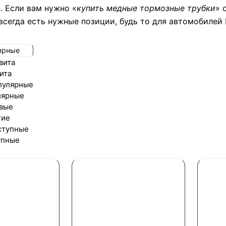
. Если вам нужно «
купить медные тормозные трубки
» 
сегда есть нужные позиции, будь то для автомобилей В
ярные
вита
ита
пулярные
лярные
вые
гие
ступные
упные