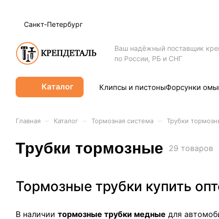
Санкт-Петербург
Ваш надёжный поставщик кр
по России, РБ и СНГ
Каталог
Клипсы и пистоны
Форсунки омы
–
–
–
Главная
Каталог
Тормозная система
Трубки тормозн
Трубки тормозные
29 товаров
Тормозные трубки купить опт
В наличии
тормозные трубки медные
для автомоб