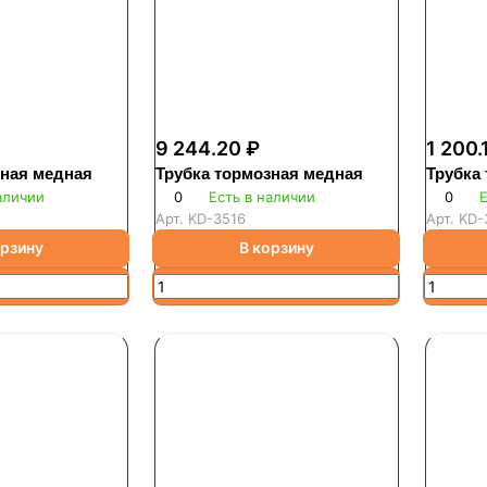
9 244.20 ₽
1 200.
зная медная
Трубка тормозная медная
Трубка
аличии
0
Есть в наличии
0
Е
Арт.
KD-3516
Арт.
KD-
орзину
В корзину