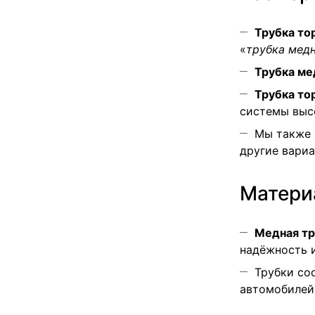
Трубка то
«
трубка медн
Трубка ме
Трубка то
системы выс
Мы также 
другие вариа
Матери
Медная тр
надёжность и
Трубки со
автомобилей