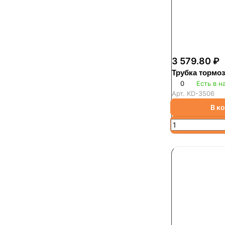
3 579.80 ₽
Трубка тормо
0
Есть в н
Арт.
KD-3506
В к