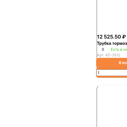
12 525.50 ₽
Трубка тормо
0
Есть в н
Арт.
KD-3512
В к