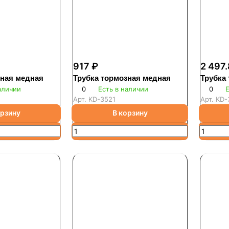
917 ₽
2 497.
зная медная
Трубка тормозная медная
Трубка
аличии
0
Есть в наличии
0
Е
Арт.
KD-3521
Арт.
KD-
орзину
В корзину