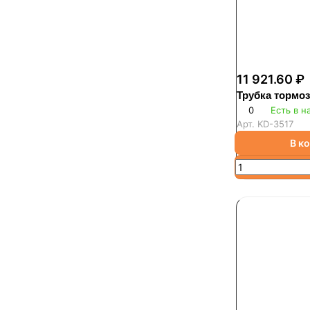
11 921.60 ₽
Трубка тормо
0
Есть в н
Арт.
KD-3517
В к