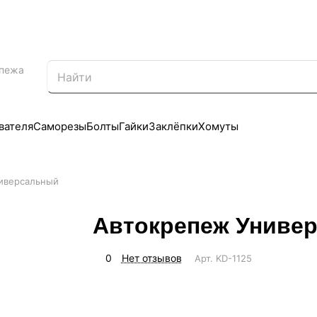
епежа
вателя
Саморезы
Болты
Гайки
Заклёпки
Хомуты
иверсальный
Автокрепеж Униве
0
Нет отзывов
Арт.
KD-1125