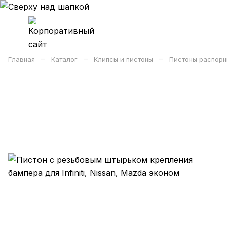
–
–
–
Главная
Каталог
Клипсы и пистоны
Пистоны распорн