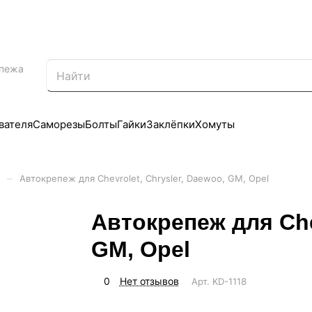
епежа
вателя
Саморезы
Болты
Гайки
Заклёпки
Хомуты
–
и
Автокрепеж для Chevrolet, Chrysler, Daewoo, GM, Opel
Автокрепеж для Chev
GM, Opel
0
Нет отзывов
Арт.
KD-1118