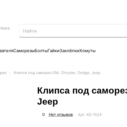
епежа
вателя
Саморезы
Болты
Гайки
Заклёпки
Хомуты
–
рез
Клипса под саморез GM, Chrysler, Dodge, Jeep
Клипса под саморез
Jeep
0
Нет отзывов
Арт.
KD-1524