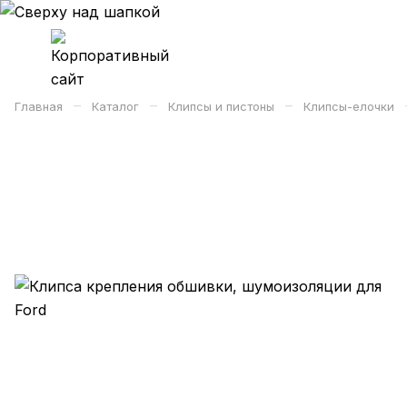
–
–
–
Главная
Каталог
Клипсы и пистоны
Клипсы-елочки