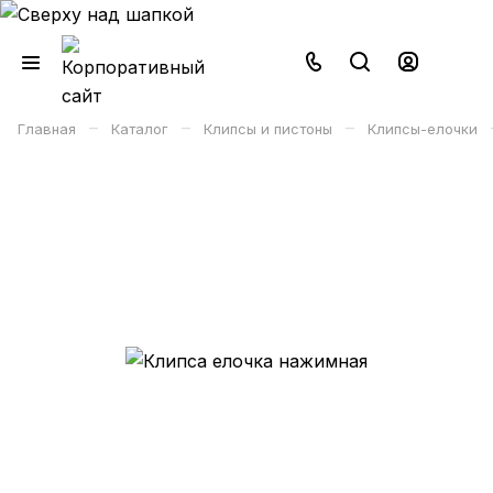
–
–
–
Главная
Каталог
Клипсы и пистоны
Клипсы-елочки