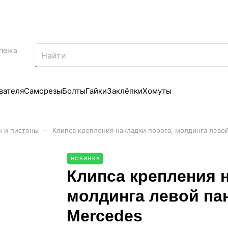
епежа
вателя
Саморезы
Болты
Гайки
Заклёпки
Хомуты
–
ы и пистоны
Клипса крепления накладки порога, молдинга левой
НОВИНКА
Клипса крепления н
молдинга левой па
Mercedes