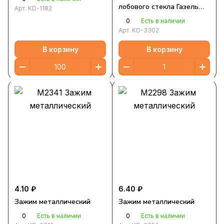
лобового стекла Газель
Арт.
KD-1182
Некст
0
Есть в наличии
Арт.
KD-3302
В корзину
В корзину
4.10 ₽
6.40 ₽
Зажим металлический
Зажим металлический
0
0
Есть в наличии
Есть в наличии