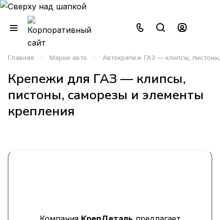
–
–
Главная
Марки авто
Автокрепёж ГАЗ — клипсы, пистоны
Крепежи для ГАЗ — клипсы,
пистоны, саморезы и элементы
крепления
Компания
КрепДеталь
предлагает