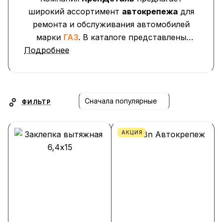
широкий ассортимент
автокрепежа
для
ремонта и обслуживания автомобилей
марки
ГАЗ
. В каталоге представлены
Подробнее
клипсы, пистоны, фиксаторы, заглушки,
саморезы и крепёжные элементы
,
применяемые при установке обшивки
дверей, бамперов, подкрылков,
облицовок и пластиковых панелей.
Сначала популярные
ФИЛЬТР
АКЦИЯ