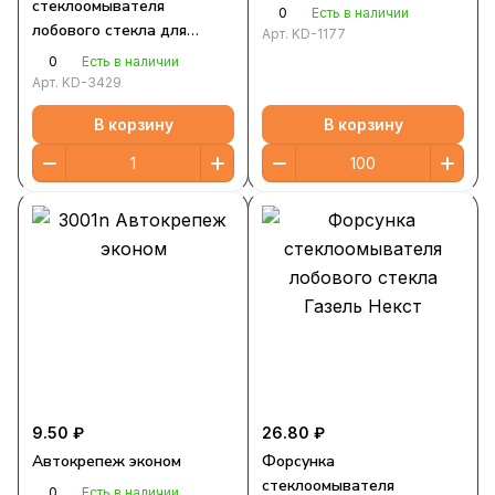
стеклоомывателя
0
Есть в наличии
лобового стекла для
Арт.
KD-1177
Газель, Mercedes, VAG
0
Есть в наличии
Арт.
KD-3429
В корзину
В корзину
9.50 ₽
26.80 ₽
Автокрепеж эконом
Форсунка
стеклоомывателя
0
Есть в наличии